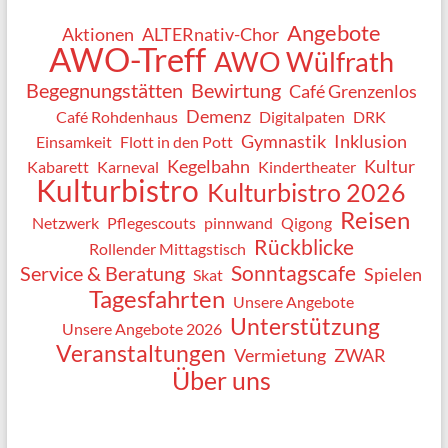
Angebote
Aktionen
ALTERnativ-Chor
AWO-Treff
AWO Wülfrath
Begegnungstätten
Bewirtung
Café Grenzenlos
Demenz
Café Rohdenhaus
Digitalpaten
DRK
Gymnastik
Inklusion
Einsamkeit
Flott in den Pott
Kegelbahn
Kultur
Kabarett
Karneval
Kindertheater
Kulturbistro
Kulturbistro 2026
Reisen
Netzwerk
Pflegescouts
pinnwand
Qigong
Rückblicke
Rollender Mittagstisch
Sonntagscafe
Service & Beratung
Spielen
Skat
Tagesfahrten
Unsere Angebote
Unterstützung
Unsere Angebote 2026
Veranstaltungen
Vermietung
ZWAR
Über uns