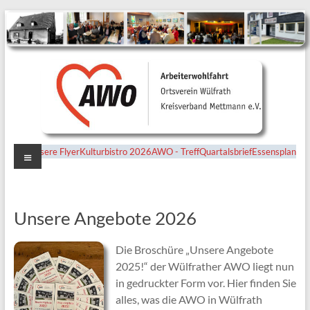
Menü
Unsere Flyer
Kulturbistro 2026
AWO - Treff
Quartalsbrief
Essensplan
Ortsverein
Wülfrath
Unsere Angebote 2026
Die Broschüre „Unsere Angebote
2025!“ der Wülfrather AWO liegt nun
in gedruckter Form vor. Hier finden Sie
alles, was die AWO in Wülfrath