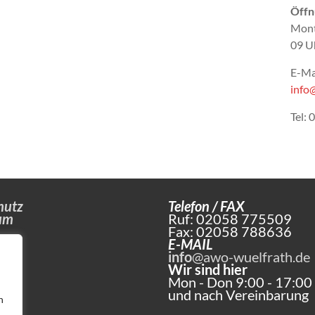
Öffn
Mont
09 U
E-Ma
info
Tel:
hutz
Telefon / FAX
um
Ruf: 02058 775509
Fax: 02058 788636
E-MAIL
info
@awo-wuelfrath.de
Wir sind hier
Mon - Don 9:00 - 17:00
und nach Vereinbarung
n