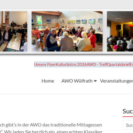
Unsere Flyer
Kulturbistro 2026
AWO - Treff
Quartalsbrief
E
Home
AWO Wülfrath
Veranstaltunge
Suc
h gibt’s in der AWO das traditionelle Mittagessen
t“. Wir laden Sie herzlich ein, einen echten Klassiker