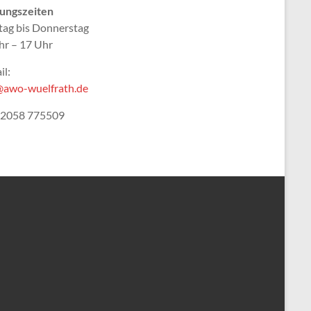
ungszeiten
ag bis Donnerstag
hr – 17 Uhr
il:
@awo-wuelfrath.de
 02058 775509