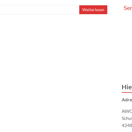
Ser
Weiterlesen
Hie
Adre
AWO 
Schul
4248