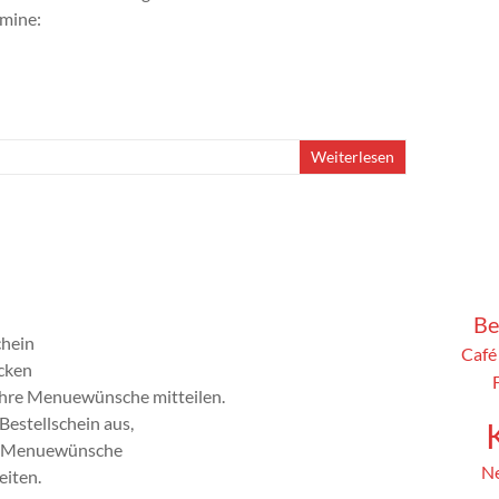
rmine:
Weiterlesen
Be
chein
Café
icken
Ihre Menuewünsche mitteilen.
Bestellschein aus,
re Menuewünsche
N
eiten.