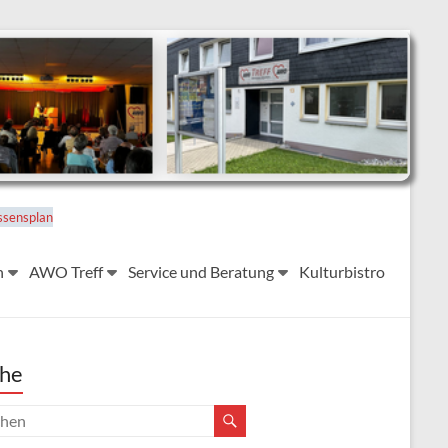
ssensplan
n
AWO Treff
Service und Beratung
Kulturbistro
he