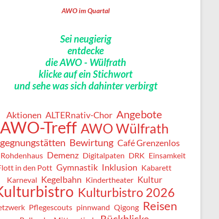
AWO im Quartal
Sei neugierig
entdecke
die AWO - Wülfrath
klicke auf ein Stichwort
und sehe was sich dahinter verbirgt
Angebote
Aktionen
ALTERnativ-Chor
AWO-Treff
AWO Wülfrath
gegnungstätten
Bewirtung
Café Grenzenlos
Demenz
 Rohdenhaus
Digitalpaten
DRK
Einsamkeit
Gymnastik
Inklusion
Flott in den Pott
Kabarett
Kegelbahn
Kultur
Karneval
Kindertheater
Kulturbistro
Kulturbistro 2026
Reisen
etzwerk
Pflegescouts
pinnwand
Qigong
Rückblicke