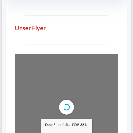
Unser Flyer
DearFlip: lädt... PDF 76%
...