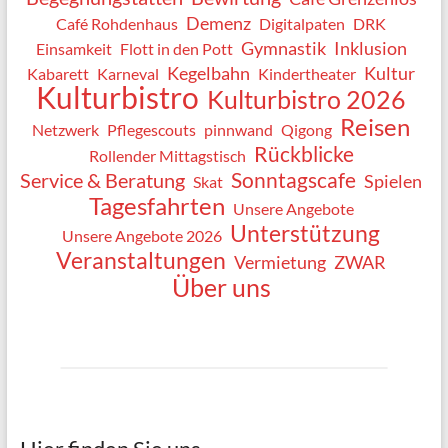
Demenz
Café Rohdenhaus
Digitalpaten
DRK
Gymnastik
Inklusion
Einsamkeit
Flott in den Pott
Kegelbahn
Kultur
Kabarett
Karneval
Kindertheater
Kulturbistro
Kulturbistro 2026
Reisen
Netzwerk
Pflegescouts
pinnwand
Qigong
Rückblicke
Rollender Mittagstisch
Sonntagscafe
Service & Beratung
Spielen
Skat
Tagesfahrten
Unsere Angebote
Unterstützung
Unsere Angebote 2026
Veranstaltungen
Vermietung
ZWAR
Über uns