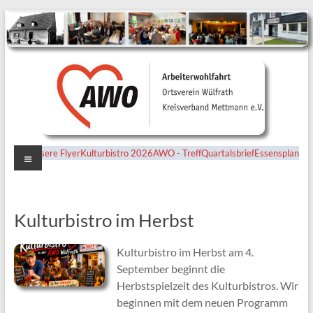
Menü
Unsere Flyer
Kulturbistro 2026
AWO - Treff
Quartalsbrief
Essensplan
Ortsverein
Wülfrath
Kulturbistro im Herbst
Kulturbistro im Herbst am 4.
September beginnt die
Herbstspielzeit des Kulturbistros. Wir
beginnen mit dem neuen Programm