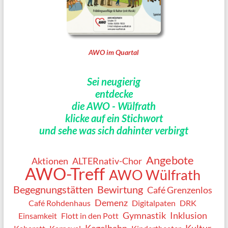
AWO im Quartal
Sei neugierig
entdecke
die AWO - Wülfrath
klicke auf ein Stichwort
und sehe was sich dahinter verbirgt
Angebote
Aktionen
ALTERnativ-Chor
AWO-Treff
AWO Wülfrath
Begegnungstätten
Bewirtung
Café Grenzenlos
Demenz
Café Rohdenhaus
Digitalpaten
DRK
Gymnastik
Inklusion
Einsamkeit
Flott in den Pott
Kegelbahn
Kultur