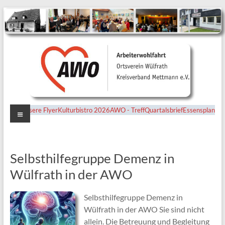
Menü
Unsere Flyer
Kulturbistro 2026
AWO - Treff
Quartalsbrief
Essensplan
Ortsverein
Wülfrath
Selbsthilfegruppe Demenz in
Wülfrath in der AWO
Selbsthilfegruppe Demenz in
Wülfrath in der AWO Sie sind nicht
allein. Die Betreuung und Begleitung