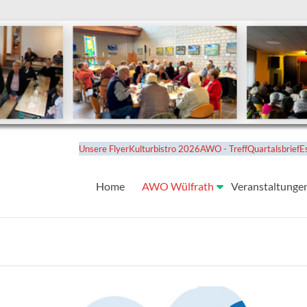
Unsere Flyer
Kulturbistro 2026
AWO - Treff
Quartalsbrief
E
Home
AWO Wülfrath
Veranstaltunge