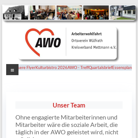
Menü
Unsere Flyer
Kulturbistro 2026
AWO - Treff
Quartalsbrief
Essensplan
Ortsverein
Wülfrath
Unser Team
Ohne engagierte Mitarbeiterinnen und
Mitarbeiter wäre die soziale Arbeit, die
täglich in der AWO geleistet wird, nicht