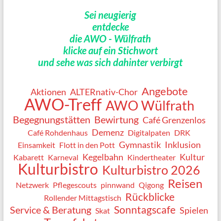
Sei neugierig
entdecke
die AWO - Wülfrath
klicke auf ein Stichwort
und sehe was sich dahinter verbirgt
Angebote
Aktionen
ALTERnativ-Chor
AWO-Treff
AWO Wülfrath
Begegnungstätten
Bewirtung
Café Grenzenlos
Demenz
Café Rohdenhaus
Digitalpaten
DRK
Gymnastik
Inklusion
Einsamkeit
Flott in den Pott
Kegelbahn
Kultur
Kabarett
Karneval
Kindertheater
Kulturbistro
Kulturbistro 2026
Reisen
Netzwerk
Pflegescouts
pinnwand
Qigong
Rückblicke
Rollender Mittagstisch
Sonntagscafe
Service & Beratung
Spielen
Skat