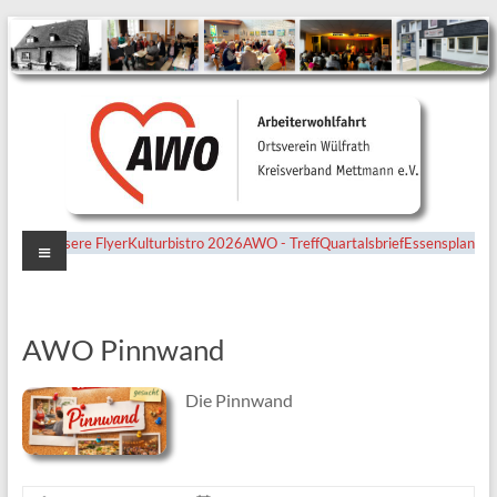
Menü
Unsere Flyer
Kulturbistro 2026
AWO - Treff
Quartalsbrief
Essensplan
Ortsverein
Wülfrath
AWO Pinnwand
Die Pinnwand