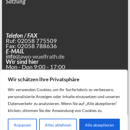
Satzung
Telefon / FAX
Ruf: 02058 775509
Fax: 02058 788636
E-MAIL
info
@awo-wuelfrath.de
Wir sind hier
Mon - Don 9:00 - 17:00
und nach Vereinbarung
Wir schätzen Ihre Privatsphäre
Wir verwenden Cookies, um Ihr Surferlebnis zu verbessern,
personalisierte Anzeigen oder Inhalte einzusetzen und unseren
Datenverkehr zu analysieren. Wenn Sie auf „Alle akzeptieren"
klicken, stimmen Sie der Anwendung von Cookies zu.
Copyright © 2026
. Alle Rechte vorbehalten. Theme
Spacious
von ThemeGrill.
Anpassen
Alles ablehnen
Alle akzeptieren
Präsentiert von:
WordPress
.