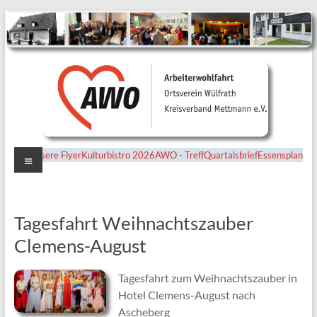
Menü
Unsere Flyer
Kulturbistro 2026
AWO - Treff
Quartalsbrief
Essensplan
Ortsverein
Wülfrath
Tagesfahrt Weihnachtszauber
Clemens-August
Tagesfahrt zum Weihnachtszauber in
Hotel Clemens-August nach
Ascheberg