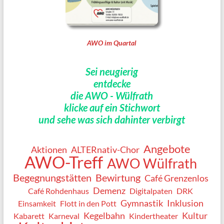
AWO im Quartal
Sei neugierig
entdecke
die AWO - Wülfrath
klicke auf ein Stichwort
und sehe was sich dahinter verbirgt
Angebote
Aktionen
ALTERnativ-Chor
AWO-Treff
AWO Wülfrath
Begegnungstätten
Bewirtung
Café Grenzenlos
Demenz
Café Rohdenhaus
Digitalpaten
DRK
Gymnastik
Inklusion
Einsamkeit
Flott in den Pott
Kegelbahn
Kultur
Kabarett
Karneval
Kindertheater