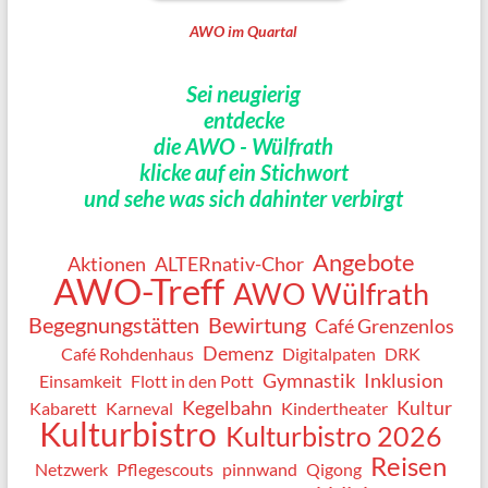
AWO im Quartal
Sei neugierig
entdecke
die AWO - Wülfrath
klicke auf ein Stichwort
und sehe was sich dahinter verbirgt
Angebote
Aktionen
ALTERnativ-Chor
AWO-Treff
AWO Wülfrath
Begegnungstätten
Bewirtung
Café Grenzenlos
Demenz
Café Rohdenhaus
Digitalpaten
DRK
Gymnastik
Inklusion
Einsamkeit
Flott in den Pott
Kegelbahn
Kultur
Kabarett
Karneval
Kindertheater
Kulturbistro
Kulturbistro 2026
Reisen
Netzwerk
Pflegescouts
pinnwand
Qigong