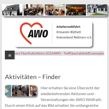
Menü
Unsere Flyer
Kulturbistro 2026
AWO - Treff
Quartalsbrief
Essensplan
Ortsverein
Wülfrath
Aktivitäten – Finder
Hier erhalten Sie eine Übersicht der
wiederkehrenden Aktionen und -
Veranstaltungen der AWO Wülfrath.
Durch einen Klick auf das Bild erhalten Sie umfangreiche