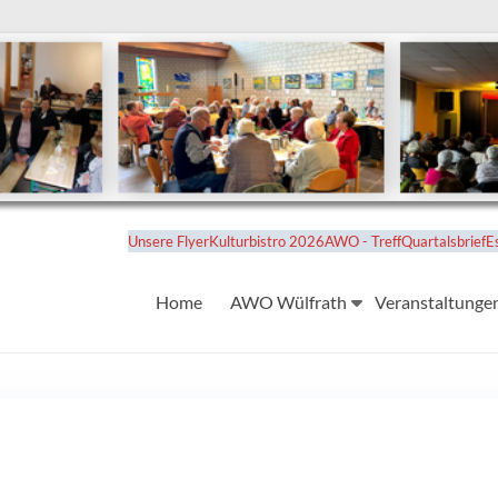
Unsere Flyer
Kulturbistro 2026
AWO - Treff
Quartalsbrief
E
Home
AWO Wülfrath
Veranstaltunge