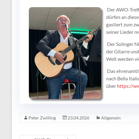
Der AWO-Treff 
dürfen an diese
gastiert zum zw
seiner Lieder r
Der Solinger Ni
der Gitarre und
Welt werden v
Das ehrenamtli
nach Bella Itali
über
https://w
Peter Zwilling
23.04.2026
Allgemein