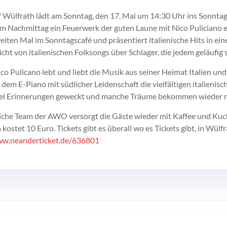
Wülfrath lädt am Sonntag, den 17. Mai um 14:30 Uhr ins Sonnta
m Nachmittag ein Feuerwerk der guten Laune mit Nico Puliciano er
eiten Mal im Sonntagscafé und präsentiert italienische Hits in 
eicht von italienischen Folksongs über Schlager, die jedem geläuf
co Pulicano lebt und liebt die Musik aus seiner Heimat Italien und 
 dem E-Piano mit südlicher Leidenschaft die vielfältigen italienis
iel Erinnerungen geweckt und manche Träume bekommen wieder n
che Team der AWO versorgt die Gäste wieder mit Kaffee und Kuch
a kostet 10 Euro. Tickets gibt es überall wo es Tickets gibt, in Wül
ww.neanderticket.de/636801