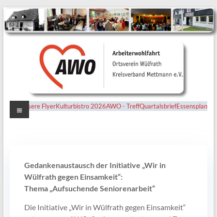
Menü
Unsere Flyer
Kulturbistro 2026
AWO - Treff
Quartalsbrief
Essensplan
Ortsverein
Wülfrath
Gedankenaustausch der Initiative „Wir in
Wülfrath gegen Einsamkeit“:
Thema „Aufsuchende Seniorenarbeit“
Die Initiative „Wir in Wülfrath gegen Einsamkeit“