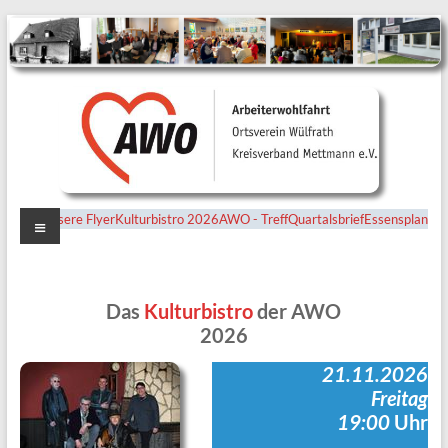
Menü
Unsere Flyer
Kulturbistro 2026
AWO - Treff
Quartalsbrief
Essensplan
Ortsverein
Wülfrath
Das
Kulturbistro
der AWO
2026
21.11.2026
Freitag
19:00
Uhr