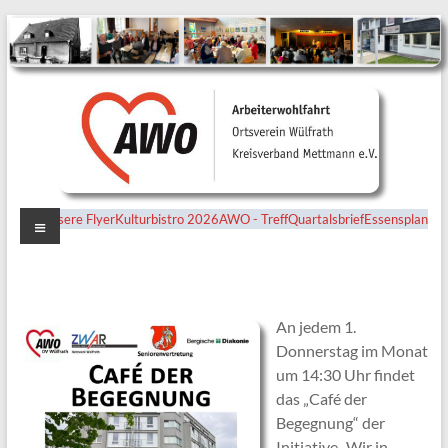
Menü
Unsere Flyer
Kulturbistro 2026
AWO - Treff
Quartalsbrief
Essensplan
Ortsverein
Wülfrath
An jedem 1.
Donnerstag im Monat
um 14:30 Uhr findet
das „Café der
Begegnung“ der
Initiative „Wir in